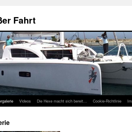
ßer Fahrt
ergalerie
Videos
Die Hexe macht sich bereit…
Cookie-Richtlinie
Im
erie