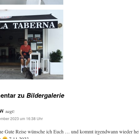
entar zu
Bildergalerie
.W
sagt:
ember 2023 um 16:38 Uhr
ine Gute Reise wünsche ich Euch … und kommt irgendwann wieder hei
k
7.11.2023