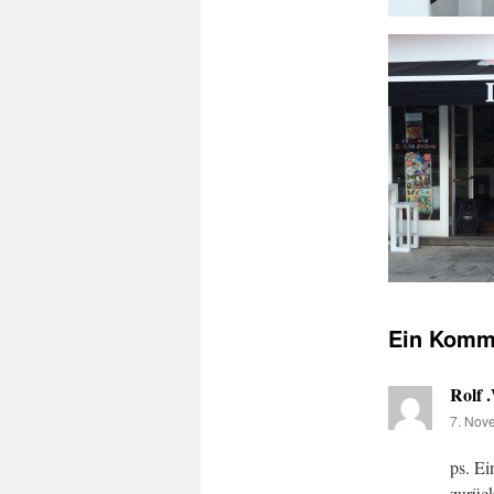
Ein Komm
Rolf 
7. Nov
ps. E
zurüc