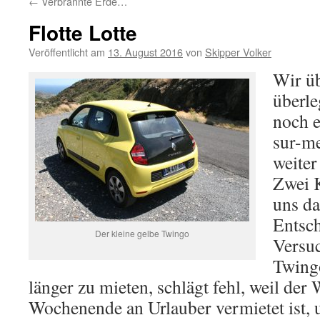
←
Verbrannte Erde…
Flotte Lotte
Veröffentlicht am
13. August 2016
von
Skipper Volker
Wir üb
überle
noch e
sur-me
weiter
Zwei 
uns da
Entsch
Der kleine gelbe Twingo
Versuc
Twing
länger zu mieten, schlägt fehl, weil der
Wochenende an Urlauber vermietet ist, 