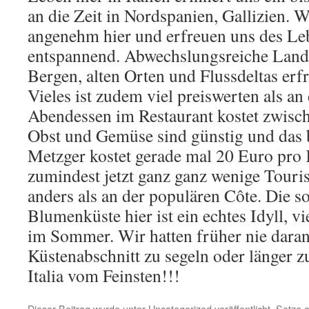
an die Zeit in Nordspanien, Gallizien. Wi
angenehm hier und erfreuen uns des Lebe
entspannend. Abwechslungsreiche Land
Bergen, alten Orten und Flussdeltas erf
Vieles ist zudem viel preiswerten als an
Abendessen im Restaurant kostet zwisc
Obst und Gemüse sind günstig und das 
Metzger kostet gerade mal 20 Euro pro 
zumindest jetzt ganz ganz wenige Tourist
anders als an der populären Côte. Die s
Blumenküste hier ist ein echtes Idyll, vie
im Sommer. Wir hatten früher nie daran
Küstenabschnitt zu segeln oder länger z
Italia vom Feinsten!!!
Dieser Beitrag wurde unter
Uncategorized
veröffentlicht. Setze