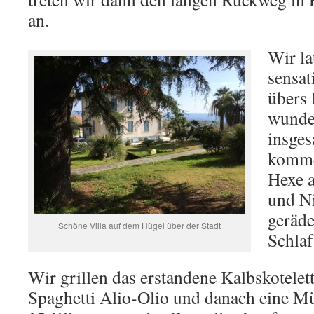
an.
Wir la
sensat
übers
wunde
insges
komme
Hexe 
und Ni
geräde
Schöne Villa auf dem Hügel über der Stadt
Schlaf
Wir grillen das erstandene Kalbskotelett
Spaghetti Alio-Olio und danach eine Mü