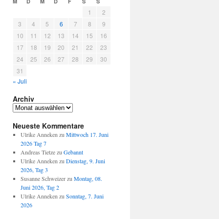
M
D
M
D
F
S
S
1
2
3
4
5
6
7
8
9
10
11
12
13
14
15
16
17
18
19
20
21
22
23
24
25
26
27
28
29
30
31
« Juli
Archiv
Archiv
Neueste Kommentare
Ulrike Anneken
zu
Mittwoch 17. Juni
2026 Tag 7
Andreas Tietze
zu
Gebannt
Ulrike Anneken
zu
Dienstag, 9. Juni
2026, Tag 3
Susanne Schweizer
zu
Montag, 08.
Juni 2026, Tag 2
Ulrike Anneken
zu
Sonntag, 7. Juni
2026