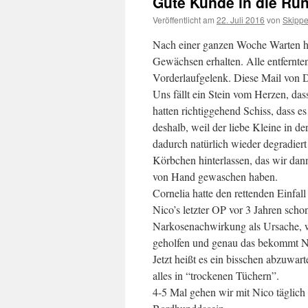
Gute Kunde in die Ru
Veröffentlicht am
22. Juli 2016
von
Skippe
Nach einer ganzen Woche Warten ha
Gewächsen erhalten. Alle entfernte
Vorderlaufgelenk. Diese Mail von Dr
Uns fällt ein Stein vom Herzen, das
hatten richtiggehend Schiss, dass 
deshalb, weil der liebe Kleine in d
dadurch natürlich wieder degradier
Körbchen hinterlassen, das wir da
von Hand gewaschen haben.
Cornelia hatte den rettenden Einfall
Nico’s letzter OP vor 3 Jahren schon
Narkosenachwirkung als Ursache, w
geholfen und genau das bekommt Ni
Jetzt heißt es ein bisschen abzuwa
alles in “trockenen Tüchern”.
4-5 Mal gehen wir mit Nico täglich 