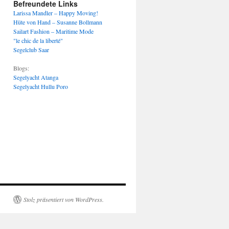
Befreundete Links
Larissa Mandler – Happy Moving!
Hüte von Hand – Susanne Bollmann
Sailart Fashion – Maritime Mode
"le chic de la liberté"
Segelclub Saar
Blogs:
Segelyacht Atanga
Segelyacht Hullu Poro
Stolz präsentiert von WordPress.