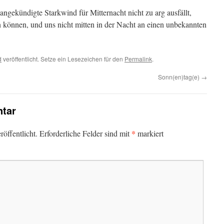
 angekündigte Starkwind für Mitternacht nicht zu arg ausfällt,
n können, und uns nicht mitten in der Nacht an einen unbekannten
d
veröffentlicht. Setze ein Lesezeichen für den
Permalink
.
Sonn(en)tag(e)
→
tar
*
öffentlicht.
Erforderliche Felder sind mit
markiert