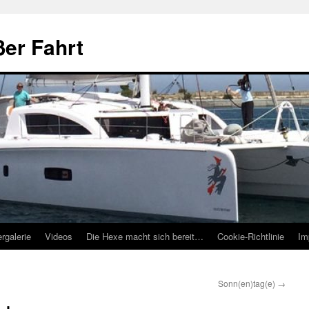
ßer Fahrt
ergalerie
Videos
Die Hexe macht sich bereit…
Cookie-Richtlinie
Im
Sonn(en)tag(e)
→