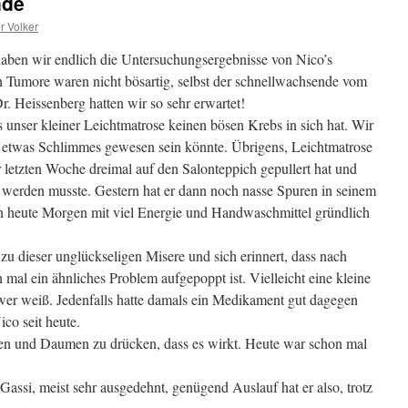
nde
r Volker
ben wir endlich die Untersuchungsergebnisse von Nico’s
n Tumore waren nicht bösartig, selbst der schnellwachsende vom
. Heissenberg hatten wir so sehr erwartet!
s unser kleiner Leichtmatrose keinen bösen Krebs in sich hat. Wir
es etwas Schlimmes gewesen sein könnte. Übrigens, Leichtmatrose
er letzten Woche dreimal auf den Salonteppich gepullert hat und
t werden musste. Gestern hat er dann noch nasse Spuren in seinem
nn heute Morgen mit viel Energie und Handwaschmittel gründlich
 zu dieser unglückseligen Misere und sich erinnert, dass nach
 mal ein ähnliches Problem aufgepoppt ist. Vielleicht eine kleine
er weiß. Jedenfalls hatte damals ein Medikament gut dagegen
co seit heute.
rten und Daumen zu drücken, dass es wirkt. Heute war schon mal
Gassi, meist sehr ausgedehnt, genügend Auslauf hat er also, trotz