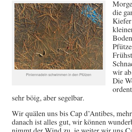
Morgen
die ga
Kiefer
kleine
Boden 
Pfütze
Frühs
Schnac
wir ab
Piniennadeln schwimmen in den Pfützen
Die W
ordent
sehr böig, aber segelbar.
Wir quälen uns bis Cap d’Antibes, mehr
danach ist alles gut, wir können wunderb
nimmt der Wind zu, je weiter wir uns C