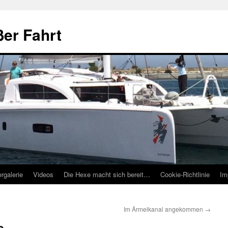
ßer Fahrt
ergalerie
Videos
Die Hexe macht sich bereit…
Cookie-Richtlinie
Im
Im Ärmelkanal angekommen
→