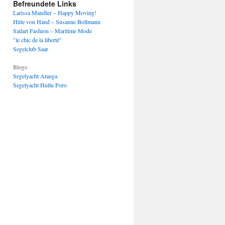
Befreundete Links
Larissa Mandler – Happy Moving!
Hüte von Hand – Susanne Bollmann
Sailart Fashion – Maritime Mode
"le chic de la liberté"
Segelclub Saar
Blogs:
Segelyacht Atanga
Segelyacht Hullu Poro