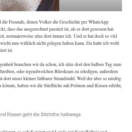
all die Freunde, denen Volker die Geschichte per WhatsApp
kt, dass das ausgerechnet passiert ist, als er dort gesessen hat.
Zeit, normalerweise sitze dort immer ich. Und er hat doch so viel
icht nun wirklich nicht gelegen haben kann. Da hatte ich wohl
ert ist.
genheit brauchen wir da schon, ich sitze dort den halben Tag zum
hreiben, oder irgendwelchen Bürokram zu erledigen, außerdem
t dort unser kleiner faltbarer Strandstuhl. Weil der aber so niedrig
en könnte, haben wir die Sitzfläche mit Polstern und Kissen erhöht,
 und Kissen geht die Sitzhöhe halbwegs
geklappt, es gab Kotelett und Lende mit Kartoffelbrei und