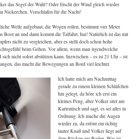
ker das Segel der Wahl? Oder frischt der Wind gleich wieder
in Nickerchen, Vorschlafen für die Nacht!
liche Welle aufgebaut, die Wogen rollen, bestimmt vier Meter
as Boot an und dann kommt die Talfahrt, hui! Natürlich ist das mit
ers nicht zu vergleichen, aber es stellt doch schon hohe
chtsgefühl beim Gehen. Vor allem, wenn man irgendwelche
ich nicht sofort abstützen kann. Inzwischen – es ist 21 Uhr – ist
angen, das macht die Bewegungen an Bord viel leichter.
Ich hatte mich am Nachmittag
gerade zu einem kleinen Schläfchen
hin gelegt, da höre ich erst ein
kleines Peng, aber Volker sitzt am
Kartentisch und sagt, es sei alles in
Ordnung. Ich mache die Augen
wieder zu, da ertönt ein richtig
lauter Knall und Volker liegt auf
dem Rücken am Boden. Was ist