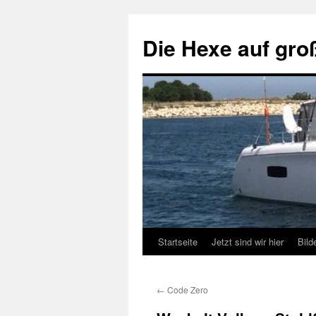
Zum
Inhalt
Die Hexe auf gro
springen
Startseite
Jetzt sind wir hier
Bild
←
Code Zero