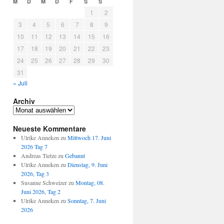
M
D
M
D
F
S
S
1
2
3
4
5
6
7
8
9
10
11
12
13
14
15
16
17
18
19
20
21
22
23
24
25
26
27
28
29
30
31
« Juli
Archiv
Archiv
Neueste Kommentare
Ulrike Anneken
zu
Mittwoch 17. Juni
2026 Tag 7
Andreas Tietze
zu
Gebannt
Ulrike Anneken
zu
Dienstag, 9. Juni
2026, Tag 3
Susanne Schweizer
zu
Montag, 08.
Juni 2026, Tag 2
Ulrike Anneken
zu
Sonntag, 7. Juni
2026