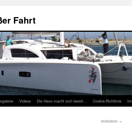
ßer Fahrt
ergalerie
Videos
Die Hexe macht sich bereit…
Cookie-Richtlinie
Im
Vorbildlich
→