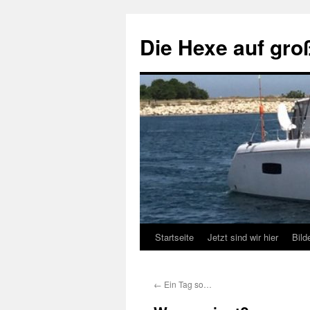
Zum
Inhalt
Die Hexe auf gro
springen
Startseite
Jetzt sind wir hier
Bild
←
Ein Tag so…