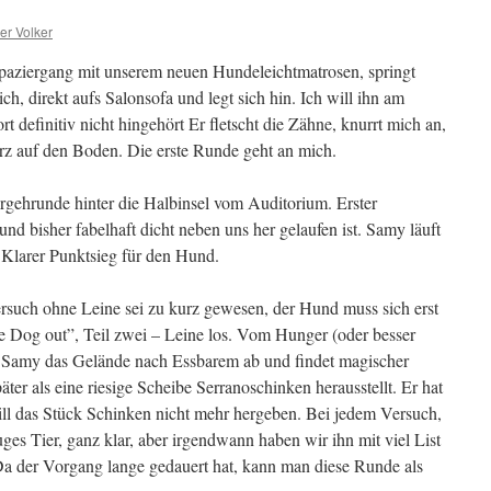
er Volker
aziergang mit unserem neuen Hundeleichtmatrosen, springt
ich, direkt aufs Salonsofa und legt sich hin. Ich will ihn am
rt definitiv nicht hingehört Er fletscht die Zähne, knurrt mich an,
urz auf den Boden. Die erste Runde geht an mich.
ergehrunde hinter die Halbinsel vom Auditorium. Erster
d bisher fabelhaft dicht neben uns her gelaufen ist. Samy läuft
. Klarer Punktsieg für den Hund.
Versuch ohne Leine sei zu kurz gewesen, der Hund muss sich erst
he Dog out”, Teil zwei – Leine los. Vom Hunger (oder besser
me Samy das Gelände nach Essbarem ab und findet magischer
äter als eine riesige Scheibe Serranoschinken herausstellt. Er hat
ll das Stück Schinken nicht mehr hergeben. Bei jedem Versuch,
uges Tier, ganz klar, aber irgendwann haben wir ihn mit viel List
Da der Vorgang lange gedauert hat, kann man diese Runde als