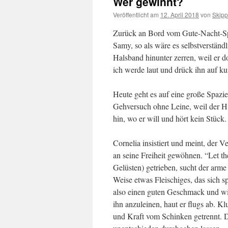
Wer gewinnt?
Veröffentlicht am
12. April 2018
von
Skipp
Zurück an Bord vom Gute-Nacht-Sp
Samy, so als wäre es selbstverständl
Halsband hinunter zerren, weil er do
ich werde laut und drück ihn auf k
Heute geht es auf eine große Spazi
Gehversuch ohne Leine, weil der Hun
hin, wo er will und hört kein Stück
Cornelia insistiert und meint, der 
an seine Freiheit gewöhnen. “Let t
Gelüsten) getrieben, sucht der ar
Weise etwas Fleischiges, das sich sp
also einen guten Geschmack und wi
ihn anzuleinen, haut er flugs ab. Kl
und Kraft vom Schinken getrennt. 