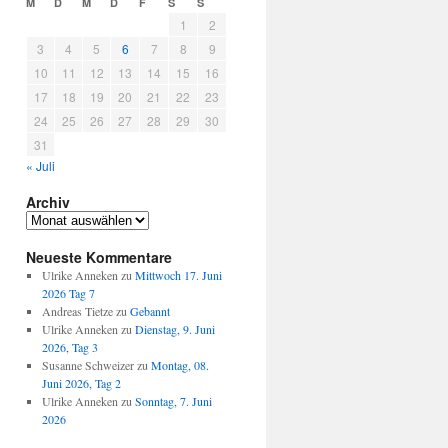
M
D
M
D
F
S
S
1
2
3
4
5
6
7
8
9
10
11
12
13
14
15
16
17
18
19
20
21
22
23
24
25
26
27
28
29
30
31
« Juli
Archiv
Archiv
Neueste Kommentare
Ulrike Anneken
zu
Mittwoch 17. Juni
2026 Tag 7
Andreas Tietze
zu
Gebannt
Ulrike Anneken
zu
Dienstag, 9. Juni
2026, Tag 3
Susanne Schweizer
zu
Montag, 08.
Juni 2026, Tag 2
Ulrike Anneken
zu
Sonntag, 7. Juni
2026