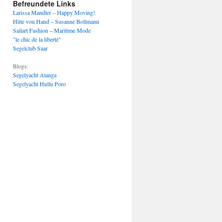
Befreundete Links
Larissa Mandler – Happy Moving!
Hüte von Hand – Susanne Bollmann
Sailart Fashion – Maritime Mode
"le chic de la liberté"
Segelclub Saar
Blogs:
Segelyacht Atanga
Segelyacht Hullu Poro