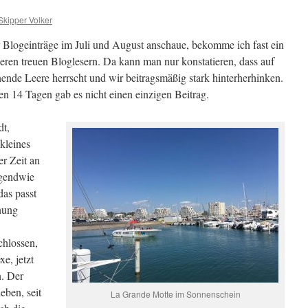
Skipper Volker
 Blogeinträge im Juli und August anschaue, bekomme ich fast ein
ren treuen Bloglesern. Da kann man nur konstatieren, dass auf
nende Leere herrscht und wir beitragsmäßig stark hinterherhinken.
en 14 Tagen gab es nicht einen einzigen Beitrag.
dt,
kleines
r Zeit an
rgendwie
as passt
nung
chlossen,
e, jetzt
n. Der
eben, seit
La Grande Motte im Sonnenschein