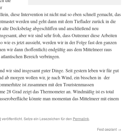
ch die
ür
ein, diese Intervention ist nicht mal so eben schnell gemacht, das
ntmastet werden und geht dann mit dem Tieflader zurück in die
er alte Decksbelag abgeschliffen und anschließend neu
, insgesamt, aber wir sind sehr froh, dass Outremer diese Arbeiten
 wie es jetzt aussieht, werden wir in der Folge fast den ganzen
en wir dann (hoffentlich) endgültig aus dem Mittelmeer raus
atlantischen Bereich verbringen.
nd wir sind insgesamt guter Dinge. Seit gestern leben wir für gut
d ab morgen wollen wir, je nach Wind, ein bisschen in
der
ommerhitze ist zusammen mit den Touristenmassen
e 28 Grad zeigt das Thermometer an. Windmäßig ist es total
Wasseroberfläche könnte man momentan das Mittelmeer mit einem
d
veröffentlicht. Setze ein Lesezeichen für den
Permalink
.
Fest geplant
→