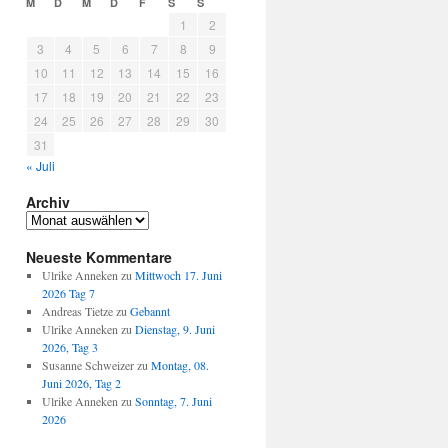
M
D
M
D
F
S
S
1
2
3
4
5
6
7
8
9
10
11
12
13
14
15
16
17
18
19
20
21
22
23
24
25
26
27
28
29
30
31
« Juli
Archiv
Archiv
Neueste Kommentare
Ulrike Anneken
zu
Mittwoch 17. Juni
2026 Tag 7
Andreas Tietze
zu
Gebannt
Ulrike Anneken
zu
Dienstag, 9. Juni
2026, Tag 3
Susanne Schweizer
zu
Montag, 08.
Juni 2026, Tag 2
Ulrike Anneken
zu
Sonntag, 7. Juni
2026