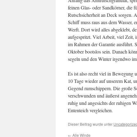
Anfang das Anitrutschgranulat, spri
feinen Glas- oder Sandkörner, die f
Rutschsicherheit an Deck sorgen. All
Schiff muss raus aus dem Wasser, e
Werft. Dort wird alles abgeklebt, d
aufgespritzt. Viel Arbeit, viel Zeit
im Rahmen der Garantie ausführt. So
Oktober bootslos sein. Danach könn
segeln und den Winter irgendwo im 
Es ist also recht viel in Bewegung u
10 Tage wieder auf unserem Kat, un
Gegend rumschippern. Die große S
verschwunden und äußerst angenehm
ruhig und angesichts der ruhigen 
Ententeich vergleichen.
Dieser Beitrag wurde unter
Uncategorize
←
Alle Winde