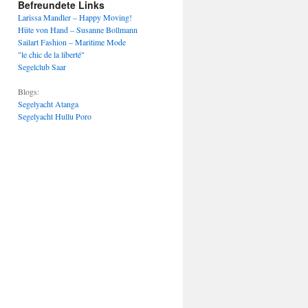
Befreundete Links
Larissa Mandler – Happy Moving!
Hüte von Hand – Susanne Bollmann
Sailart Fashion – Maritime Mode
"le chic de la liberté"
Segelclub Saar
Blogs:
Segelyacht Atanga
Segelyacht Hullu Poro