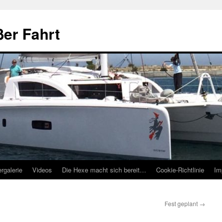
ßer Fahrt
ergalerie
Videos
Die Hexe macht sich bereit…
Cookie-Richtlinie
Im
Fest geplant
→