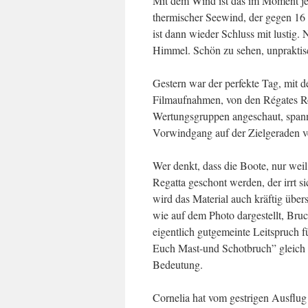
Mit dem Wind ist das im Moment jed
thermischer Seewind, der gegen 16 
ist dann wieder Schluss mit lustig. 
Himmel. Schön zu sehen, unpraktis
Gestern war der perfekte Tag, mit 
Filmaufnahmen, von den Régates Roy
Wertungsgruppen angeschaut, span
Vorwindgang auf der Zielgeraden ve
Wer denkt, dass die Boote, nur weil s
Regatta geschont werden, der irrt 
wird das Material auch kräftig übers
wie auf dem Photo dargestellt, Br
eigentlich gutgemeinte Leitspruch f
Euch Mast-und Schotbruch” gleich 
Bedeutung.
Cornelia hat vom gestrigen Ausflug