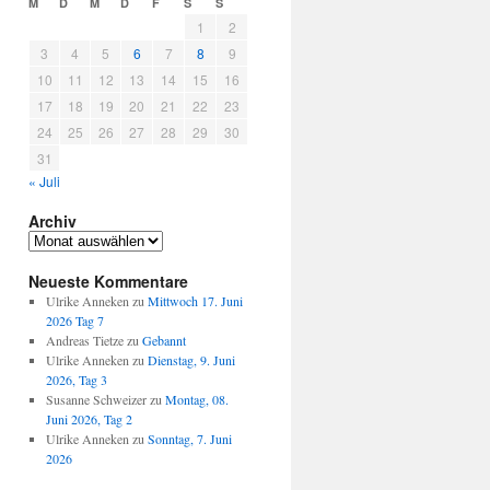
M
D
M
D
F
S
S
1
2
3
4
5
6
7
8
9
10
11
12
13
14
15
16
17
18
19
20
21
22
23
24
25
26
27
28
29
30
31
« Juli
Archiv
Archiv
Neueste Kommentare
Ulrike Anneken
zu
Mittwoch 17. Juni
2026 Tag 7
Andreas Tietze
zu
Gebannt
Ulrike Anneken
zu
Dienstag, 9. Juni
2026, Tag 3
Susanne Schweizer
zu
Montag, 08.
Juni 2026, Tag 2
Ulrike Anneken
zu
Sonntag, 7. Juni
2026