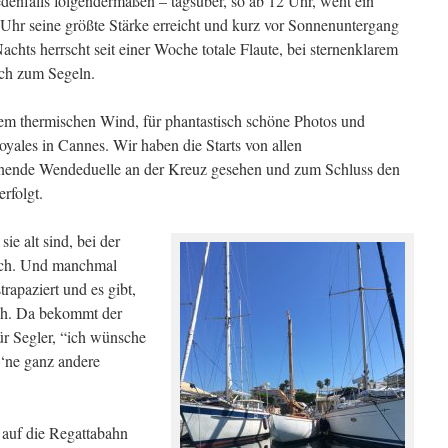
enfalls folgendermaßen – tagsüber, so ab 12 Uhr, weht ein
Uhr seine größte Stärke erreicht und kurz vor Sonnenuntergang
Nachts herrscht seit einer Woche totale Flaute, bei sternenklarem
ch zum Segeln.
dem thermischen Wind, für phantastisch schöne Photos und
ales in Cannes. Wir haben die Starts von allen
nende Wendeduelle an der Kreuz gesehen und zum Schluss den
rfolgt.
ie alt sind, bei der
sich. Und manchmal
trapaziert und es gibt,
uch. Da bekommt der
ür Segler, “ich wünsche
‘ne ganz andere
 auf die Regattabahn