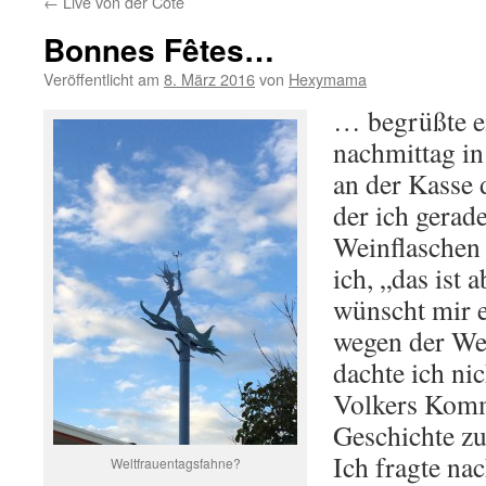
←
Live von der Côte
Bonnes Fêtes…
Veröffentlicht am
8. März 2016
von
Hexymama
… begrüßte e
nachmittag in
an der Kasse 
der ich gerad
Weinflaschen 
ich, „das ist 
wünscht mir e
wegen der Wei
dachte ich nic
Volkers Komme
Geschichte z
Ich fragte nac
Weltfrauentagsfahne?