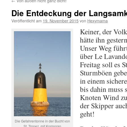
←
Von außen nicht ganz dicht!
Die Entdeckung der Langsamk
Veröffentlicht am
19. November 2015
von
Hexymama
Keiner, der Volk
hätte ihn gester
Unser Weg führt
über Le Lavando
Freitag soll es 
Sturmböen geben
in einem sicher
bis dahin muss 
Knoten Wind zu
der Skipper auch
geht!
Die Gefahrentonne in der Bucht von
St. Tropez, mit Kormoran