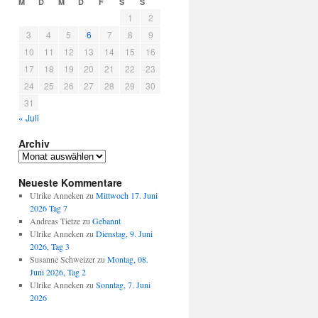
M
D
M
D
F
S
S
1
2
3
4
5
6
7
8
9
10
11
12
13
14
15
16
17
18
19
20
21
22
23
24
25
26
27
28
29
30
31
« Juli
Archiv
Archiv
Neueste Kommentare
Ulrike Anneken
zu
Mittwoch 17. Juni
2026 Tag 7
Andreas Tietze
zu
Gebannt
Ulrike Anneken
zu
Dienstag, 9. Juni
2026, Tag 3
Susanne Schweizer
zu
Montag, 08.
Juni 2026, Tag 2
Ulrike Anneken
zu
Sonntag, 7. Juni
2026