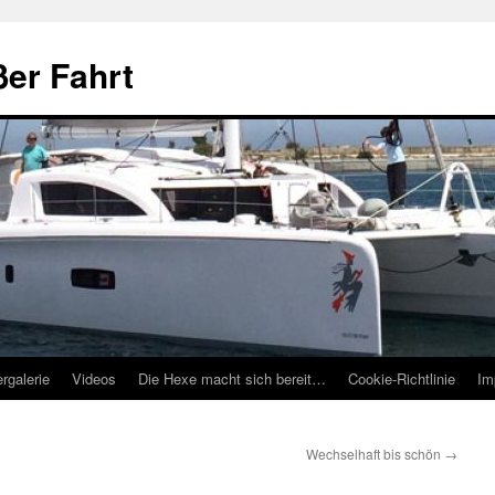
ßer Fahrt
ergalerie
Videos
Die Hexe macht sich bereit…
Cookie-Richtlinie
Im
Wechselhaft bis schön
→