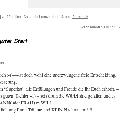
d
veröffentlicht. Setze ein Lesezeichen für den
Permalink
.
Wechselhaft bis schön
→
guter Start
Uhr
Euch :-))—-ist doch wohl eine unerzwungene freie Entscheidung.
besserung.
em “Superkat” alle Erfüllungen und Freude die Ihr Euch erhofft. –
es guten (Dehler 41) – seis drum die Würfel sind gefallen und es
 “MANN(oder FRAU) es WILL.
rklichumg Eurer Träume und KEIN Nachtrauern!!!!