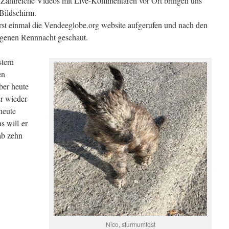
. Zahlreiche Videos mit Live-Kommentaren vor Ort bringen uns
Bildschirm.
rst einmal die Vendeeglobe.org website aufgerufen und nach den
ngenen Rennnacht geschaut.
stern
en
ber heute
r wieder
 heute
s will er
ab zehn
Nico, sturmumtost