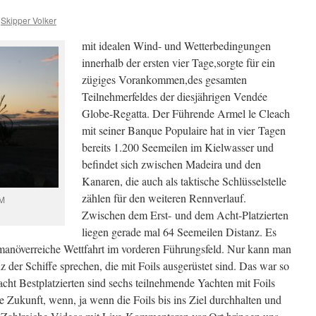
Skipper Volker
mit idealen Wind- und Wetterbedingungen
innerhalb der ersten vier Tage,sorgte für ein
zügiges Vorankommen,des gesamten
Teilnehmerfeldes der diesjährigen Vendée
Globe-Regatta. Der Führende Armel le Cleach
mit seiner Banque Populaire hat in vier Tagen
bereits 1.200 Seemeilen im Kielwasser und
befindet sich zwischen Madeira und den
Kanaren, die auch als taktische Schlüsselstelle
zählen für den weiteren Rennverlauf.
GM
Zwischen dem Erst- und dem Acht-Platzierten
liegen gerade mal 64 Seemeilen Distanz. Es
 manöverreiche Wettfahrt im vorderen Führungsfeld. Nur kann man
 der Schiffe sprechen, die mit Foils ausgerüstet sind. Das war so
acht Bestplatzierten sind sechs teilnehmende Yachten mit Foils
die Zukunft, wenn, ja wenn die Foils bis ins Ziel durchhalten und