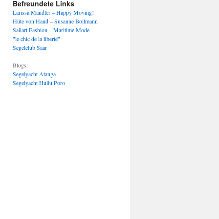
Befreundete Links
Larissa Mandler – Happy Moving!
Hüte von Hand – Susanne Bollmann
Sailart Fashion – Maritime Mode
"le chic de la liberté"
Segelclub Saar
Blogs:
Segelyacht Atanga
Segelyacht Hullu Poro