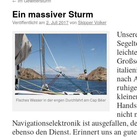
←
Im Gewittersturm
Ein massiver Sturm
Veröffentlicht am
2. Juli 2017
von
Skipper Volker
Unsere
Segelt
leicht
Großs
italie
nach A
ruhige
kleine
Flaches Wasser in der engen Durchfahrt am Cap Béar
Handst
nicht 
Navigationselektronik ist ausgefallen, d
ebenso den Dienst. Erinnert uns an gute 