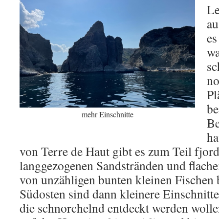
Le
au
es
wa
sc
no
Pl
be
mehr Einschnitte
Be
ha
von Terre de Haut gibt es zum Teil fjord
langgezogenen Sandstränden und flachen
von unzähligen bunten kleinen Fischen 
Südosten sind dann kleinere Einschnitt
die schnorchelnd entdeckt werden wolle