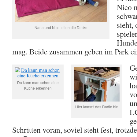
Nico m
schwan
sieht,
Nana und Nico teilen die Decke
spiele
Hunde
mag. Beide zusammen geben im Park ei
Ge
wi
Da kann man schon eine
ha
Küche erkennen
vo
un
Hier kommt das Radio hin
L
ge
Schritten voran, soviel steht fest, trotz