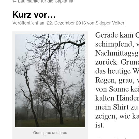
←
Laufplanke für die Capitania
Kurz vor…
Veröffentlicht am
22. Dezember 2016
von
Skipper Volker
Gerade kam Co
schimpfend, 
Nachmittagsg
zurück. Grund
das heutige We
Regen, grau, 
von Sonne kei
kalten Händen
mein Shirt z
zeigen, wie k
ist.
Grau, grau und grau