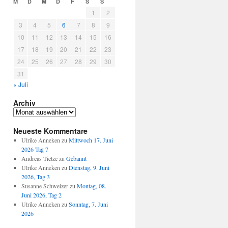
M
D
M
D
F
S
S
1
2
3
4
5
6
7
8
9
10
11
12
13
14
15
16
17
18
19
20
21
22
23
24
25
26
27
28
29
30
31
« Juli
Archiv
Archiv
Neueste Kommentare
Ulrike Anneken
zu
Mittwoch 17. Juni
2026 Tag 7
Andreas Tietze
zu
Gebannt
Ulrike Anneken
zu
Dienstag, 9. Juni
2026, Tag 3
Susanne Schweizer
zu
Montag, 08.
Juni 2026, Tag 2
Ulrike Anneken
zu
Sonntag, 7. Juni
2026