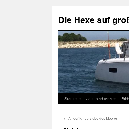
Zum
Inhalt
Die Hexe auf gro
springen
Startseite
Jetzt sind wir hier
Bild
←
An der Kinderstube des Meeres