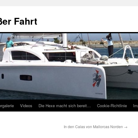
ßer Fahrt
ergalerie
Videos
Die Hexe macht sich bereit…
Cookie-Richtlinie
Im
In den Calas von Mallorcas Norden
→