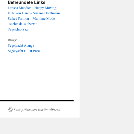
Befreundete Links
Larissa Mandler – Happy Moving!
Hüte von Hand – Susanne Bollmann
Sailart Fashion – Maritime Mode
"le chic de la liberté"
Segelclub Saar
Blogs:
Segelyacht Atanga
Segelyacht Hullu Poro
Stolz präsentiert von WordPress.