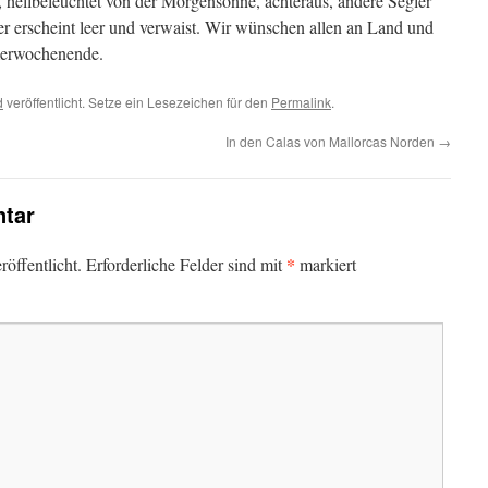
, hellbeleuchtet von der Morgensonne, achteraus, andere Segler
r erscheint leer und verwaist. Wir wünschen allen an Land und
merwochenende.
d
veröffentlicht. Setze ein Lesezeichen für den
Permalink
.
In den Calas von Mallorcas Norden
→
tar
*
öffentlicht.
Erforderliche Felder sind mit
markiert