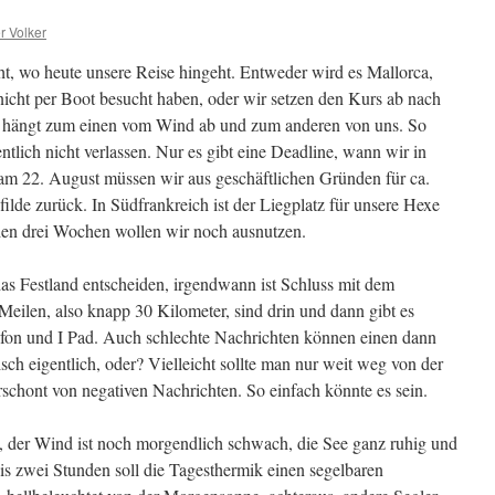
r Volker
t, wo heute unsere Reise hingeht. Entweder wird es Mallorca,
nicht per Boot besucht haben, oder wir setzen den Kurs ab nach
g hängt zum einen vom Wind ab und zum anderen von uns. So
ntlich nicht verlassen. Nur es gibt eine Deadline, wann wir in
am 22. August müssen wir aus geschäftlichen Gründen für ca.
ilde zurück. In Südfrankreich ist der Liegplatz für unsere Hexe
nden drei Wochen wollen wir noch ausnutzen.
 das Festland entscheiden, irgendwann ist Schluss mit dem
ilen, also knapp 30 Kilometer, sind drin und dann gibt es
fon und I Pad. Auch schlechte Nachrichten können einen dann
isch eigentlich, oder? Vielleicht sollte man nur weit weg von der
schont von negativen Nachrichten. So einfach könnte es sein.
n, der Wind ist noch morgendlich schwach, die See ganz ruhig und
bis zwei Stunden soll die Tagesthermik einen segelbaren