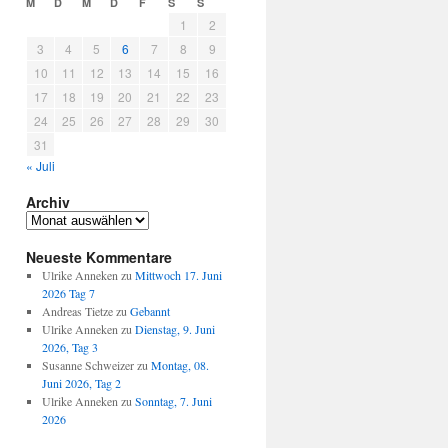
M
D
M
D
F
S
S
1
2
3
4
5
6
7
8
9
10
11
12
13
14
15
16
17
18
19
20
21
22
23
24
25
26
27
28
29
30
31
« Juli
Archiv
Archiv
Neueste Kommentare
Ulrike Anneken
zu
Mittwoch 17. Juni
2026 Tag 7
Andreas Tietze
zu
Gebannt
Ulrike Anneken
zu
Dienstag, 9. Juni
2026, Tag 3
Susanne Schweizer
zu
Montag, 08.
Juni 2026, Tag 2
Ulrike Anneken
zu
Sonntag, 7. Juni
2026