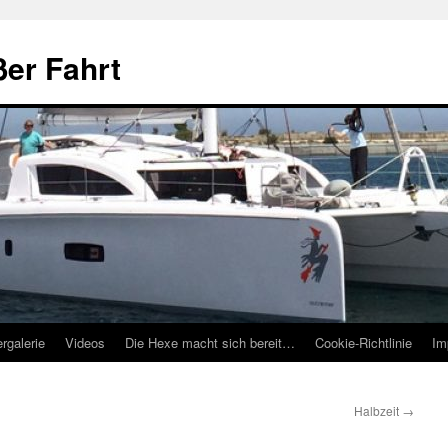
ßer Fahrt
ergalerie
Videos
Die Hexe macht sich bereit…
Cookie-Richtlinie
Im
Halbzeit
→