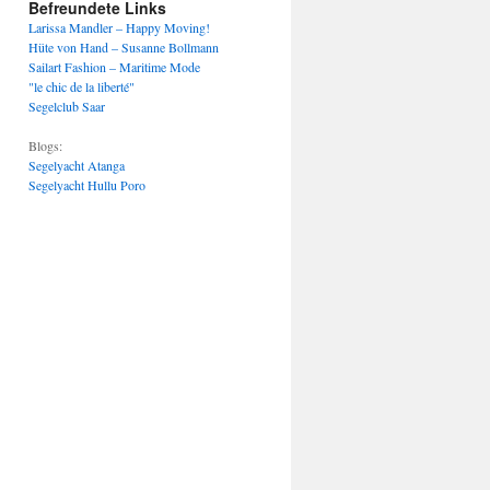
Befreundete Links
Larissa Mandler – Happy Moving!
Hüte von Hand – Susanne Bollmann
Sailart Fashion – Maritime Mode
"le chic de la liberté"
Segelclub Saar
Blogs:
Segelyacht Atanga
Segelyacht Hullu Poro