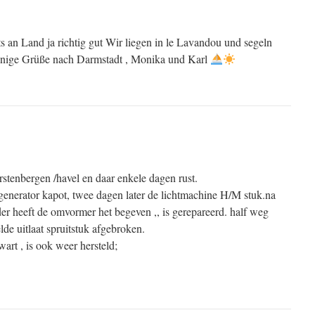
ts an Land ja richtig gut Wir liegen in le Lavandou und segeln
onnige Grüße nach Darmstadt , Monika und Karl
stenbergen /havel en daar enkele dagen rust.
n generator kapot, twee dagen later de lichtmachine H/M stuk.na
der heeft de omvormer het begeven ,, is gerepareerd. half weg
de uitlaat spruitstuk afgebroken.
rt , is ook weer hersteld;