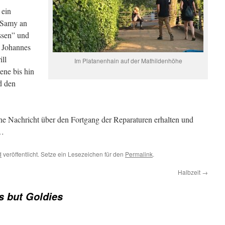
 ein
 Samy an
ssen” und
d Johannes
ill
Im Platanenhain auf der Mathildenhöhe
ene bis hin
d den
e Nachricht über den Fortgang der Reparaturen erhalten und
n…
d
veröffentlicht. Setze ein Lesezeichen für den
Permalink
.
Halbzeit
→
s but Goldies