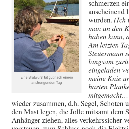
schmerzen ein
anscheinend l
wurden.
(Ich 
man an den K
haben kann, d
Am letzten Tag
Steuermann sa
langsam zurüc
eingeladen wa
meine Knie u
Eine Bratwurst tut gut nach einem
anstrengenden Tag
harten Planke
mitgemacht…
wieder zusammen, d.h. Segel, Schoten u
den Mast legen, die Jolle mitsamt dem 
Anhänger ziehen, alles verkehrssicher 
verstauen, zum Schluss noch die Elekt