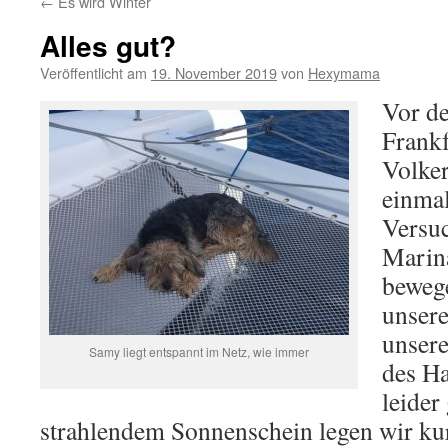
←
Es wird Winter
Alles gut?
Veröffentlicht am
19. November 2019
von
Hexymama
Vor d
Frankf
Volker
einmal
Versuc
Marin
bewege
unsere
unsere
Samy liegt entspannt im Netz, wie immer
des Ha
leider
strahlendem Sonnenschein legen wir ku