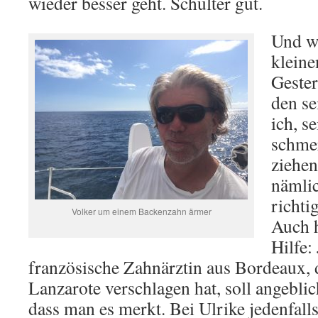
wieder besser geht. Schulter gut.
Und w
klein
Gester
den se
ich, s
schme
ziehen
nämli
richti
Volker um einem Backenzahn ärmer
Auch h
Hilfe:
französische Zahnärztin aus Bordeaux, d
Lanzarote verschlagen hat, soll angebli
dass man es merkt. Bei Ulrike jedenfalls