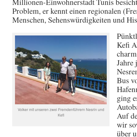
Millionen-Einwohnerstadt Tunis besich
Problem, er kennt einen regionalen (Fr
Menschen, Sehenswürdigkeiten und Hist
Pünktl
Kefi A
charma
Jahre 
Nesre
Bus v
Hafen
ging es
Autoba
Volker mit unseren zwei Fremdenführern Nesrin und
Auf de
Kefi
wir so
über u