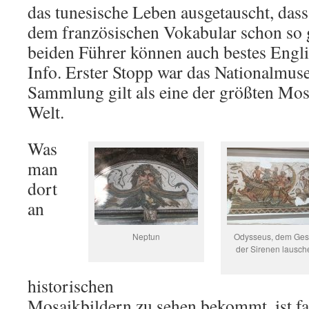
das tunesische Leben ausgetauscht, dass
dem französischen Vokabular schon so g
beiden Führer können auch bestes Engli
Info. Erster Stopp war das Nationalmus
Sammlung gilt als eine der größten M
Welt.
Was
man
dort
an
Neptun
Odysseus, dem Ge
der Sirenen lausc
historischen
Mosaikbildern zu sehen bekommt, ist fas