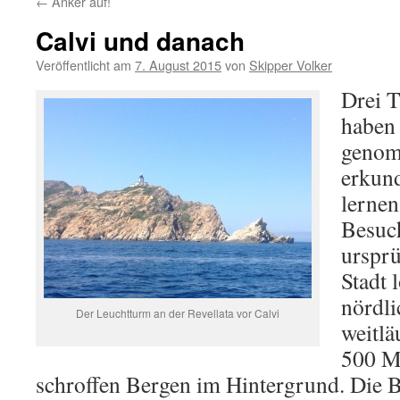
←
Anker auf!
Calvi und danach
Veröffentlicht am
7. August 2015
von
Skipper Volker
Drei T
haben 
genom
erkun
lernen
Besuch
ursprü
Stadt 
nördli
Der Leuchtturm an der Revellata vor Calvi
weitlä
500 Me
schroffen Bergen im Hintergrund. Die B