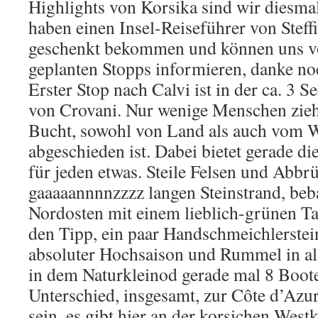
Highlights von Korsika sind wir diesmal
haben einen Insel-Reiseführer von Stef
geschenkt bekommen und können uns vo
geplanten Stopps informieren, danke n
Erster Stop nach Calvi ist in der ca. 3 
von Crovani. Nur wenige Menschen zieht
Bucht, sowohl von Land als auch vom Wa
abgeschieden ist. Dabei bietet gerade d
für jeden etwas. Steile Felsen und Abbr
gaaaaannnnzzzz langen Steinstrand, be
Nordosten mit einem lieblich-grünen Ta
den Tipp, ein paar Handschmeichlerstein
absoluter Hochsaison und Rummel in al
in dem Naturkleinod gerade mal 8 Boote
Unterschied, insgesamt, zur Côte d’Azur
sein, es gibt hier an der korsichen West