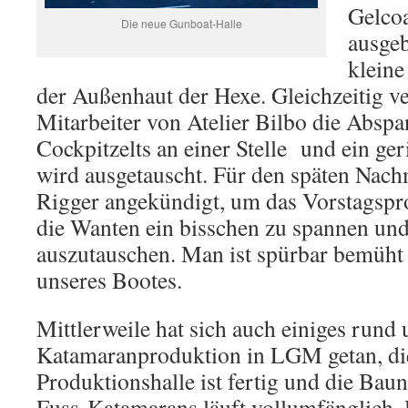
Gelcoa
Die neue Gunboat-Halle
ausgeb
kleine
der Außenhaut der Hexe. Gleichzeitig v
Mitarbeiter von Atelier Bilbo die Absp
Cockpitzelts an einer Stelle
und ein ge
wird ausgetauscht. Für den späten Nach
Rigger angekündigt, um das Vorstagsprof
die Wanten ein bisschen zu spannen und 
auszutauschen. Man ist spürbar bemüh
unseres Bootes.
Mittlerweile hat sich auch einiges rund
Katamaranproduktion in LGM getan, di
Produktionshalle ist fertig und die Ba
Fuss-Katamarans läuft vollumfänglich. 