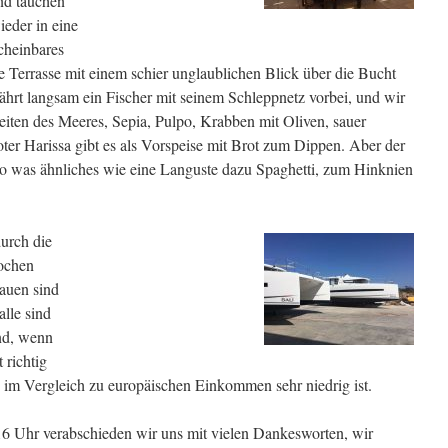
nd tauchen
eder in eine
cheinbares
ße Terrasse mit einem schier unglaublichen Blick über die Bucht
hrt langsam ein Fischer mit seinem Schleppnetz vorbei, und wir
iten des Meeres, Sepia, Pulpo, Krabben mit Oliven, sauer
ter Harissa gibt es als Vorspeise mit Brot zum Dippen. Aber der
 so was ähnliches wie eine Languste dazu Spaghetti, zum Hinknien
durch die
Wochen
rauen sind
lle sind
end, wenn
 richtig
 im Vergleich zu europäischen Einkommen sehr niedrig ist.
6 Uhr verabschieden wir uns mit vielen Dankesworten, wir