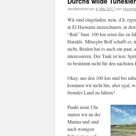
Durchs wilde Tunesi
Veröffentlicht am
4. Mai 2017
von
Hexym
Wir sind eingeladen, nein, d.h. eig
in El Haouaria anzuschauen, in dem
“Bali” baut. 100 km seien das zu fa
Haralds
Mitsegler Rolf schafft es, 
nicht, Beulen hat es auch ein paar,
interessieren. Der Tank ist leer, S
ist bestimmt nicht für den nächsten
Okay, aus den 100 km sind bei nä
kommen wir nicht hin, aber egal, w
fremdes Land zu fahren?
Punkt neun Uhr
starten wir an der
Marina und sind
nach wenigen