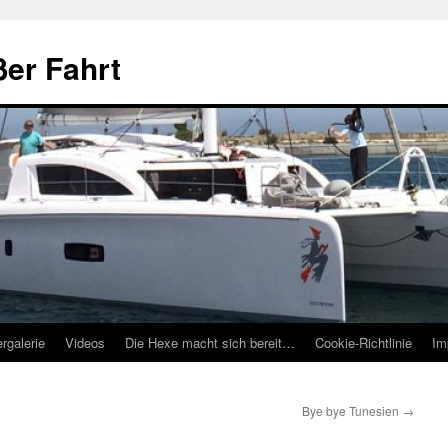
ßer Fahrt
ergalerie
Videos
Die Hexe macht sich bereit…
Cookie-Richtlinie
Im
Bye bye Tunesien
→