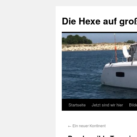
Zum
Inhalt
Die Hexe auf gro
springen
Startseite
Jetzt sind wir hier
Bild
←
Ein neuer Kontinent