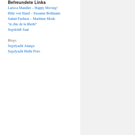
Befreundete Links
Larissa Mandler – Happy Moving!
Hüte von Hand – Susanne Bollmann
Sailart Fashion – Maritime Mode
"le chic de la liberté"
Segelclub Saar
Blogs:
Segelyacht Atanga
Segelyacht Hullu Poro