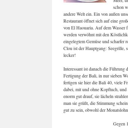
Meer, u
schon wi
andere Welt ein. Ein von außen uns
Restaurant öffnet sich auf eine gro
von El Haouaria. Auf dem Wasser fä
werden verwöhnt mit den Köstlichke
eingelegtem Gemüse und scharfer ro
Clou ist der Hauptgang: Seegrille,
lecker!
Interessant ist danach die Führung 
Fertigung der Bali, in nur sieben 
fertigen sie hier die Bali 40, viele F
dabei, mit und ohne Kopftuch, und a
enorm gut drauf, sie lächeln strahl
man sie grüßt, die Stimmung scheint
gut zu sein, obwohl der Monatslohn
Gegen 1