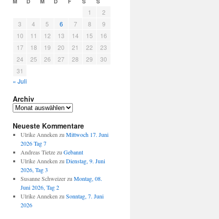
M
D
M
D
F
S
S
1
2
3
4
5
6
7
8
9
10
11
12
13
14
15
16
17
18
19
20
21
22
23
24
25
26
27
28
29
30
31
« Juli
Archiv
Archiv
Neueste Kommentare
Ulrike Anneken
zu
Mittwoch 17. Juni
2026 Tag 7
Andreas Tietze
zu
Gebannt
Ulrike Anneken
zu
Dienstag, 9. Juni
2026, Tag 3
Susanne Schweizer
zu
Montag, 08.
Juni 2026, Tag 2
Ulrike Anneken
zu
Sonntag, 7. Juni
2026