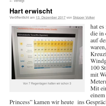
←
Verlegt
Hart erwischt
Veröffentlicht am
13. Dezember 2017
von
Skipper Volker
hat es
die in
auf de
waren,
Kreuzf
Windg
100 S
mit We
Meter
Von 7 Regentagen hatten wir schon 3
Mit ei
einem 
Princess” kamen wir heute
ins Gesprä