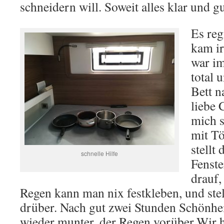
schneidern will. Soweit alles klar und g
Es reg
kam i
war im
total 
Bett n
liebe C
mich s
mit T
stellt
schnelle Hilfe
Fenste
drauf
Regen kann man nix festkleben, und ste
drüber. Nach gut zwei Stunden Schönhei
wieder munter, der Regen vorüber.Wir 