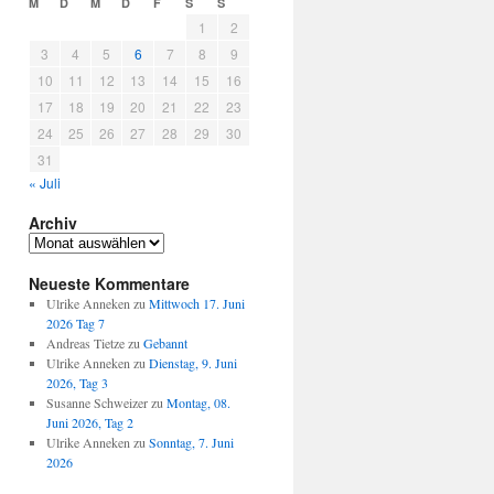
M
D
M
D
F
S
S
1
2
3
4
5
6
7
8
9
10
11
12
13
14
15
16
17
18
19
20
21
22
23
24
25
26
27
28
29
30
31
« Juli
Archiv
Archiv
Neueste Kommentare
Ulrike Anneken
zu
Mittwoch 17. Juni
2026 Tag 7
Andreas Tietze
zu
Gebannt
Ulrike Anneken
zu
Dienstag, 9. Juni
2026, Tag 3
Susanne Schweizer
zu
Montag, 08.
Juni 2026, Tag 2
Ulrike Anneken
zu
Sonntag, 7. Juni
2026