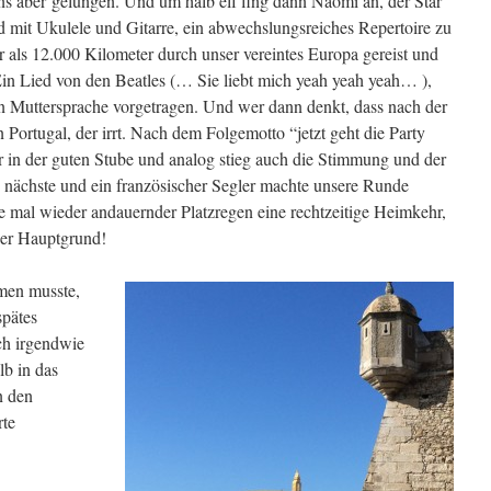
uns aber gelungen. Und um halb elf fing dann Naomi an, der Star
mit Ukulele und Gitarre, ein abwechslungsreiches Repertoire zu
r als 12.000 Kilometer durch unser vereintes Europa gereist und
 Ein Lied von den Beatles (… Sie liebt mich yeah yeah yeah… ),
en Muttersprache vorgetragen. Und wer dann denkt, dass nach der
 Portugal, der irrt. Nach dem Folgemotto “jetzt geht die Party
r in der guten Stube und analog stieg auch die Stimmung und der
 nächste und ein französischer Segler machte unsere Runde
lte mal wieder andauernder Platzregen eine rechtzeitige Heimkehr,
der Hauptgrund!
men musste,
spätes
ch irgendwie
lb in das
n den
rte