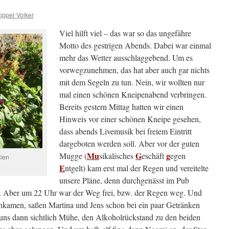
ipper Volker
Viel hilft viel – das war so das ungefähre
Motto des gestrigen Abends. Dabei war einmal
mehr das Wetter ausschlaggebend. Um es
vorwegzunehmen, das hat aber auch gar nichts
mit dem Segeln zu tun. Nein, wir wollten nur
mal einen schönen Kneipenabend verbringen.
Bereits gestern Mittag hatten wir einen
Hinweis vor einer schönen Kneipe gesehen,
dass abends Livemusik bei freiem Eintritt
dargeboten werden soll. Aber vor der guten
M
u
G
g
Mugge (
sikalisches
eschäft
egen
sien
E
ntgelt) kam erst mal der Regen und vereitelte
unsere Pläne, denn durchgenässt im Pub
. Aber um 22 Uhr war der Weg frei, bzw. der Regen weg. Und
ankamen, saßen Martina und Jens schon bei ein paar Getränken
uns dann sichtlich Mühe, den Alkoholrückstand zu den beiden