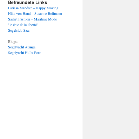
Befreundete Links
Larissa Mandler – Happy Moving!
Hüte von Hand – Susanne Bollmann
Sailart Fashion – Maritime Mode
"le chic de la liberté"
Segelclub Saar
Blogs:
Segelyacht Atanga
Segelyacht Hullu Poro