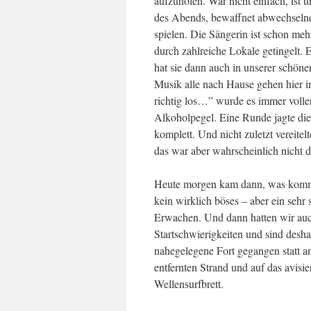
aufzuholen. War nicht einfach, ist 
des Abends, bewaffnet abwechselnd 
spielen. Die Sängerin ist schon meh
durch zahlreiche Lokale getingelt.
hat sie dann auch in unserer schön
Musik alle nach Hause gehen hier in
richtig los…” wurde es immer volle
Alkoholpegel. Eine Runde jagte die
komplett. Und nicht zuletzt vereite
das war aber wahrscheinlich nicht 
Heute morgen kam dann, was kom
kein wirklich böses – aber ein sehr 
Erwachen. Und dann hatten wir au
Startschwierigkeiten und sind desha
nahegelegene Fort gegangen statt a
entfernten Strand und auf das avisie
Wellensurfbrett.