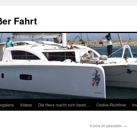
ßer Fahrt
ergalerie
Videos
Die Hexe macht sich bereit…
Cookie-Richtlinie
Im
A bóia do pescador
→