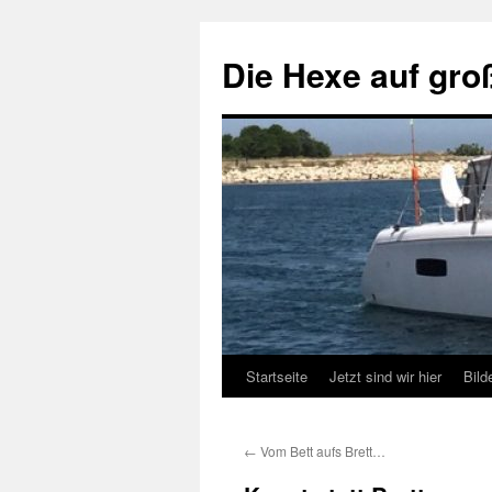
Zum
Inhalt
Die Hexe auf gro
springen
Startseite
Jetzt sind wir hier
Bild
←
Vom Bett aufs Brett…