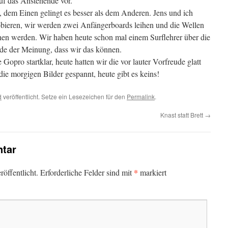
uf das Anstehende vor.
, dem Einen gelingt es besser als dem Anderen. Jens und ich
bieren, wir werden zwei Anfängerboards leihen und die Wellen
hen werden. Wir haben heute schon mal einem Surflehrer über die
ide der Meinung, dass wir das können.
 Gopro startklar, heute hatten wir die vor lauter Vorfreude glatt
die morgigen Bilder gespannt, heute gibt es keins!
d
veröffentlicht. Setze ein Lesezeichen für den
Permalink
.
Knast statt Brett
→
tar
*
öffentlicht.
Erforderliche Felder sind mit
markiert