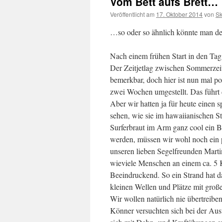
Vom Bett aufs Brett…
Veröffentlicht am
17. Oktober 2014
von
Sk
…so oder so ähnlich könnte man de
Nach einem frühen Start in den Tag
Der Zeitjetlag zwischen Sommerzeit 
bemerkbar, doch hier ist nun mal po
zwei Wochen umgestellt. Das führt
Aber wir hatten ja für heute einen
sehen, wie sie im hawaiianischen S
Surferbraut im Arm ganz cool ein 
werden, müssen wir wohl noch ein p
unseren lieben Segelfreunden Marti
wieviele Menschen an einem ca. 5 K
Beeindruckend. So ein Strand hat d
kleinen Wellen und Plätze mit groß
Wir wollen natürlich nie übertreibe
Könner versuchten sich bei der Ausü