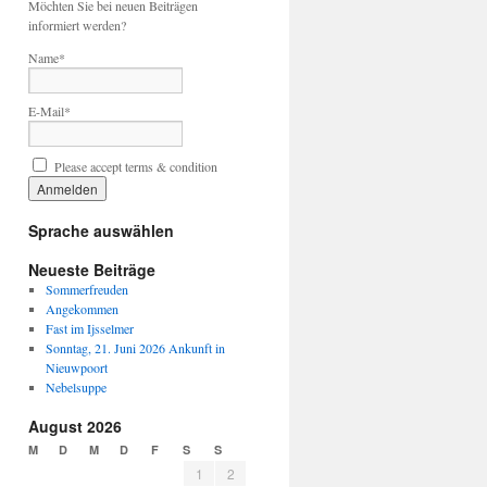
Möchten Sie bei neuen Beiträgen
informiert werden?
Name*
E-Mail*
Please accept terms & condition
Sprache auswählen
Neueste Beiträge
Sommerfreuden
Angekommen
Fast im Ijsselmer
Sonntag, 21. Juni 2026 Ankunft in
Nieuwpoort
Nebelsuppe
August 2026
M
D
M
D
F
S
S
1
2