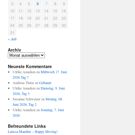
3
4
5
6
7
8
9
10
11
12
13
14
15
16
17
18
19
20
21
22
23
24
25
26
27
28
29
30
31
« Juli
Archiv
Archiv
Neueste Kommentare
Ulrike Anneken
zu
Mittwoch 17. Juni
2026 Tag 7
Andreas Tietze
zu
Gebannt
Ulrike Anneken
zu
Dienstag, 9. Juni
2026, Tag 3
Susanne Schweizer
zu
Montag, 08.
Juni 2026, Tag 2
Ulrike Anneken
zu
Sonntag, 7. Juni
2026
Befreundete Links
Larissa Mandler – Happy Moving!