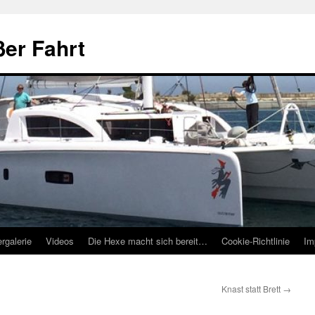
ßer Fahrt
ergalerie
Videos
Die Hexe macht sich bereit…
Cookie-Richtlinie
Im
Knast statt Brett
→