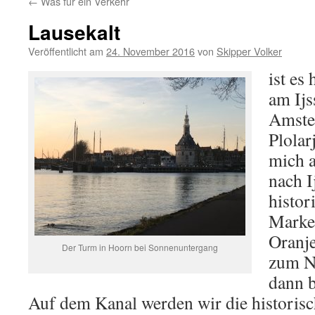
←
Was für ein Verkehr
Lausekalt
Veröffentlicht am
24. November 2016
von
Skipper Volker
ist es
am Ijs
Amster
Plolar
mich a
nach I
histor
Marken
Oranje
Der Turm in Hoorn bei Sonnenuntergang
zum No
dann b
Auf dem Kanal werden wir die historisc