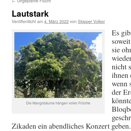
←
Ungeplante Flucht
Lautstark
Veröffentlicht am
4. März 2022
von
Skipper Volker
Es gib
soweit
sie oh
wiede
nicht 
ihnen 
wenn s
der Er
könnte
Die Mangobäume hängen voller Früchte
Bloqbe
geschr
Zikaden ein abendliches Konzert geben.