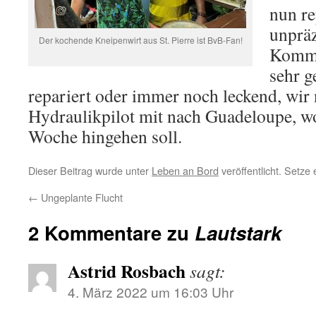
nun re
unpräz
Der kochende Kneipenwirt aus St. Pierre ist BvB-Fan!
Kommu
sehr g
repariert oder immer noch leckend, wir
Hydraulikpilot mit nach Guadeloupe, w
Woche hingehen soll.
Dieser Beitrag wurde unter
Leben an Bord
veröffentlicht. Setze
←
Ungeplante Flucht
2 Kommentare zu
Lautstark
Astrid Rosbach
sagt:
4. März 2022 um 16:03 Uhr