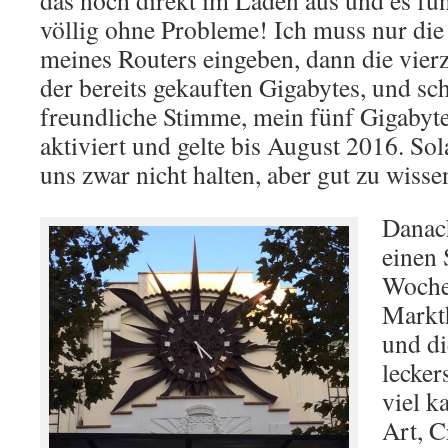
das noch direkt im Laden aus und es fun
völlig ohne Probleme! Ich muss nur d
meines Routers eingeben, dann die vie
der bereits gekauften Gigabytes, und sc
freundliche Stimme, mein fünf Gigabyt
aktiviert und gelte bis August 2016. So
uns zwar nicht halten, aber gut zu wisse
Danac
einen
Woche
Markth
und di
lecker
viel k
Art, C