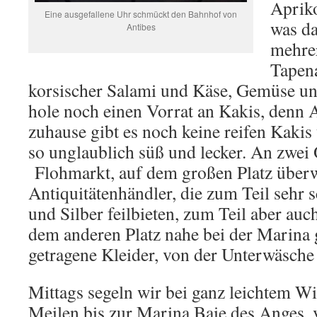
Apriko
Eine ausgefallene Uhr schmückt den Bahnhof von
was da
Antibes
mehre
Tapena
korsischer Salami und Käse, Gemüse und
hole noch einen Vorrat an Kakis, denn A
zuhause gibt es noch keine reifen Kakis 
so unglaublich süß und lecker. An zwei O
Flohmarkt, auf dem großen Platz überw
Antiquitätenhändler, die zum Teil sehr 
und Silber feilbieten, zum Teil aber au
dem anderen Platz nahe bei der Marina 
getragene Kleider, von der Unterwäsche 
Mittags segeln wir bei ganz leichtem W
Meilen bis zur Marina Baie des Anges, 