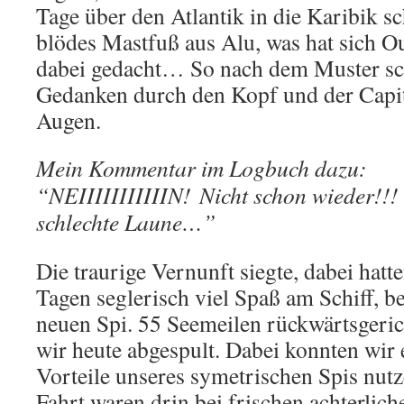
Tage über den Atlantik in die Karibik s
blödes Mastfuß aus Alu, was hat sich 
dabei gedacht… So nach dem Muster sc
Gedanken durch den Kopf und der Capita
Augen.
Mein Kommentar im Logbuch dazu:
“
NEIIIIIIIIIIIN!
Nicht schon wieder!!
schlechte Laune…”
Die traurige Vernunft siegte, dabei hatte
Tagen seglerisch viel Spaß am Schiff, 
neuen Spi. 55 Seemeilen rückwärtsgeri
wir heute abgespult. Dabei konnten wir
Vorteile unseres symetrischen Spis nut
Fahrt waren drin bei frischen achterlic