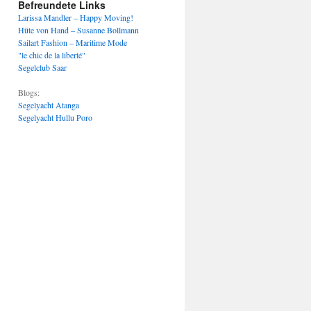
Befreundete Links
Larissa Mandler – Happy Moving!
Hüte von Hand – Susanne Bollmann
Sailart Fashion – Maritime Mode
"le chic de la liberté"
Segelclub Saar
Blogs:
Segelyacht Atanga
Segelyacht Hullu Poro