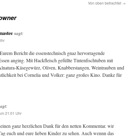
Von oben betrachtet
→
owner
mastee
sagt:
Uhr
 Eurem Bericht die essenstechnisch gnaz hervorragende
sen anging. Mit Hackfleisch gefüllte Tintenfischtuben mit
 Alnatura-Käsegewürz, Oliven, Knabberstangen, Weintrauben und
chkeit bei Cornelia und Volker: ganz großes Kino. Danke für
agt:
um 21:01 Uhr
einen ganz herzlichen Dank für den netten Kommentar. wir
Tag euch und eure lieben Kinder zu sehen. Auch wennn das