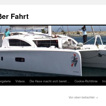
ßer Fahrt
ergalerie
Videos
Die Hexe macht sich bereit…
Cookie-Richtlinie
Im
Von oben betrachtet
→