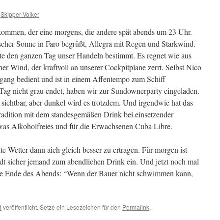
Skipper Volker
kommen, der eine morgens, die andere spät abends um 23 Uhr.
cher Sonne in Faro begrüßt, Allegra mit Regen und Starkwind.
eute den ganzen Tag unser Handeln bestimmt. Es regnet wie aus
r Wind, der kraftvoll an unserer Cockpitplane zerrt. Selbst Nico
ang bedient und ist in einem Affentempo zum Schiff
Tag nicht grau endet, haben wir zur Sundownerparty eingeladen.
sichtbar, aber dunkel wird es trotzdem. Und irgendwie hat das
Tradition mit dem standesgemäßen Drink bei einsetzender
 was Alkoholfreies und für die Erwachsenen Cuba Libre.
te Wetter dann aich gleich besser zu ertragen. Für morgen ist
t sicher jemand zum abendlichen Drink ein. Und jetzt noch mal
he Ende des Abends: “Wenn der Bauer nicht schwimmen kann,
d
veröffentlicht. Setze ein Lesezeichen für den
Permalink
.