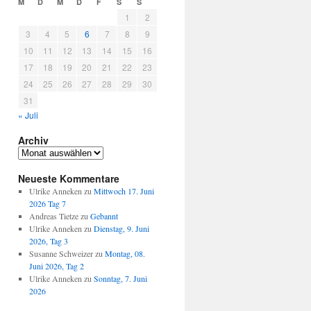
M
D
M
D
F
S
S
1
2
3
4
5
6
7
8
9
10
11
12
13
14
15
16
17
18
19
20
21
22
23
24
25
26
27
28
29
30
31
« Juli
Archiv
Archiv
Neueste Kommentare
Ulrike Anneken
zu
Mittwoch 17. Juni
2026 Tag 7
Andreas Tietze
zu
Gebannt
Ulrike Anneken
zu
Dienstag, 9. Juni
2026, Tag 3
Susanne Schweizer
zu
Montag, 08.
Juni 2026, Tag 2
Ulrike Anneken
zu
Sonntag, 7. Juni
2026