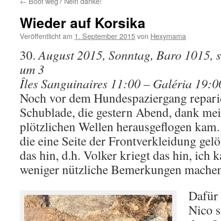
←
Boot weg? Nein danke!
Wieder auf Korsika
Veröffentlicht am
1. September 2015
von
Hexymama
30.
August 2015, Sonntag, Baro 1015, 
um 3
Îles Sanguinaires 11:00 – Galéria 19:0
Noch vor dem Hundespaziergang reparie
Schublade, die gestern Abend, dank mein
plötzlichen Wellen herausgeflogen kam. 
die eine Seite der Frontverkleidung gelö
das hin, d.h. Volker kriegt das hin, ich
weniger nützliche Bemerkungen machen
Dafür 
Nico s