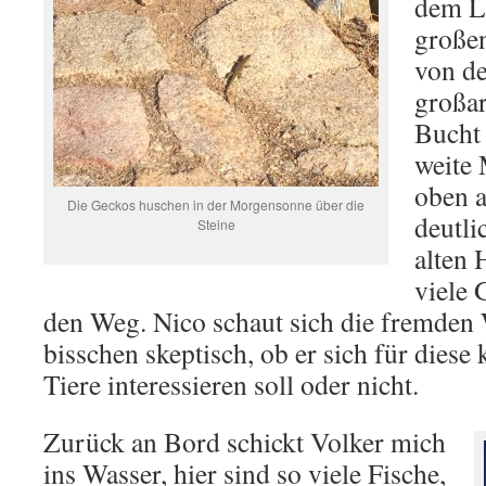
dem L
großen
von d
großar
Bucht 
weite 
oben a
Die Geckos huschen in der Morgensonne über die
deutli
Steine
alten 
viele 
den Weg. Nico schaut sich die fremden 
bisschen skeptisch, ob er sich für diese
Tiere interessieren soll oder nicht.
Zurück an Bord schickt Volker mich
ins Wasser, hier sind so viele Fische,