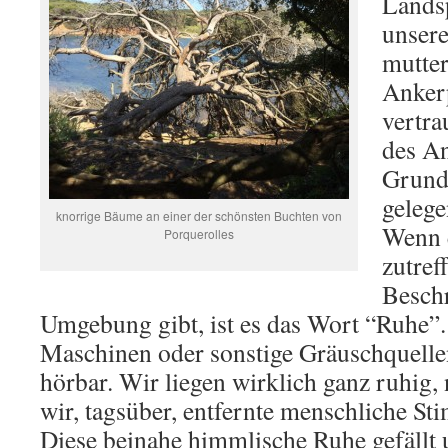
Landsp
unser
mutter
Anker
vertra
des An
Grunde
gelege
knorrige Bäume an einer der schönsten Buchten von
Wenn 
Porquerolles
zutre
Besch
Umgebung gibt, ist es das Wort “Ruhe”.
Maschinen oder sonstige Gräuschquelle
hörbar. Wir liegen wirklich ganz ruhig
wir, tagsüber, entfernte menschliche S
Diese beinahe himmlische Ruhe gefällt 