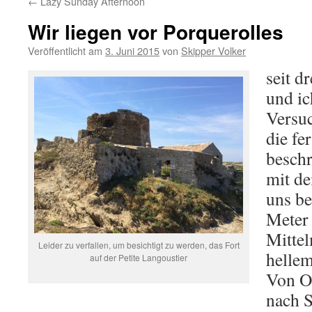
←
Lazy Sunday Afternoon
Wir liegen vor Porquerolles
Veröffentlicht am
3. Juni 2015
von
Skipper Volker
seit d
und ic
Versuc
die f
beschr
mit de
uns be
Meter 
Mittel
Leider zu verfallen, um besichtigt zu werden, das Fort
hellem
auf der Petite Langoustier
Von Os
nach 