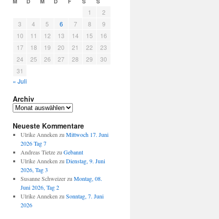
M
D
M
D
F
S
S
1
2
3
4
5
6
7
8
9
10
11
12
13
14
15
16
17
18
19
20
21
22
23
24
25
26
27
28
29
30
31
« Juli
Archiv
Archiv
Neueste Kommentare
Ulrike Anneken
zu
Mittwoch 17. Juni
2026 Tag 7
Andreas Tietze
zu
Gebannt
Ulrike Anneken
zu
Dienstag, 9. Juni
2026, Tag 3
Susanne Schweizer
zu
Montag, 08.
Juni 2026, Tag 2
Ulrike Anneken
zu
Sonntag, 7. Juni
2026