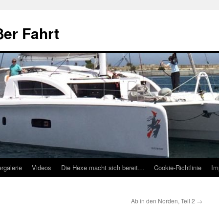
ßer Fahrt
ergalerie
Videos
Die Hexe macht sich bereit…
Cookie-Richtlinie
Im
Ab in den Norden, Teil 2
→