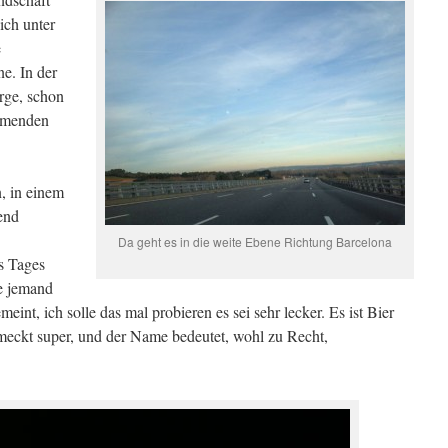
ich unter
e
e. In der
rge, schon
ommenden
, in einem
end
Da geht es in die weite Ebene Richtung Barcelona
s Tages
te jemand
eint, ich solle das mal probieren es sei sehr lecker. Es ist Bier
meckt super, und der Name bedeutet, wohl zu Recht,