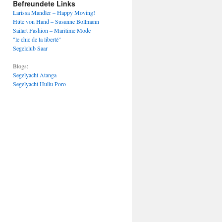
Befreundete Links
Larissa Mandler – Happy Moving!
Hüte von Hand – Susanne Bollmann
Sailart Fashion – Maritime Mode
"le chic de la liberté"
Segelclub Saar
Blogs:
Segelyacht Atanga
Segelyacht Hullu Poro