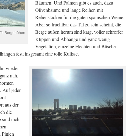
Bäumen. Und Palmen gibt es auch, dazu
Olivenbäume und lange Reihen mit
Rebenstöcken für die guten spanischen Weine.
Aber so fruchtbar das Tal zu sein scheint, die
Berge außen herum sind karg, voller schroffer
offe Bergehöhen
Klippen und Abhänge und ganz wenig
Vegetation, einzelne Flechten und Büsche
lhängen fest; insgesamt eine tolle Kulisse.
ahn wieder
ganz nah,
 enormen
. Auf jeden
oot
rt aus der
ch die
 sind nicht
lmen
 Pinien