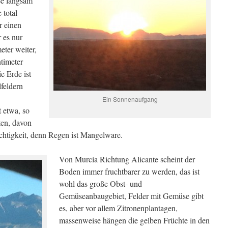
ße langsam
 total
r einen
 es nur
eter weiter,
timeter
e Erde ist
feldern
Ein Sonnenaufgang
 etwa, so
ten, davon
uchtigkeit, denn Regen ist Mangelware.
Von Murcía Richtung Alicante scheint der
Boden immer fruchtbarer zu werden, das ist
wohl das große Obst- und
Gemüseanbaugebiet, Felder mit Gemüse gibt
es, aber vor allem Zitronenplantagen,
massenweise hängen die gelben Früchte in den