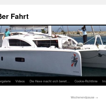
ßer Fahrt
ergalerie
Videos
Die Hexe macht sich bereit…
Cookie-Richtlinie
Im
Wochenendpause
→