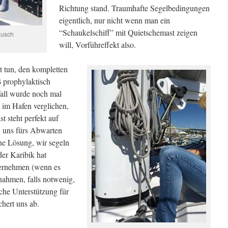
Richtung stand. Traumhafte Segelbedingungen
eigentlich, nur nicht wenn man ein
“Schaukelschiff” mit Quietschemast zeigen
äusch
will, Vorführeffekt also.
zt tun, den kompletten
 prophylaktisch
all wurde noch mal
 im Hafen verglichen,
t steht perfekt auf
 uns fürs Abwarten
ine Lösung, wir segeln
der Karibik hat
ternehmen (wenn es
nahmen, falls notwenig,
che Unterstützung für
chert uns ab.