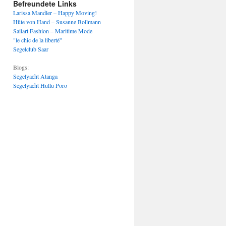
Befreundete Links
Larissa Mandler – Happy Moving!
Hüte von Hand – Susanne Bollmann
Sailart Fashion – Maritime Mode
"le chic de la liberté"
Segelclub Saar
Blogs:
Segelyacht Atanga
Segelyacht Hullu Poro