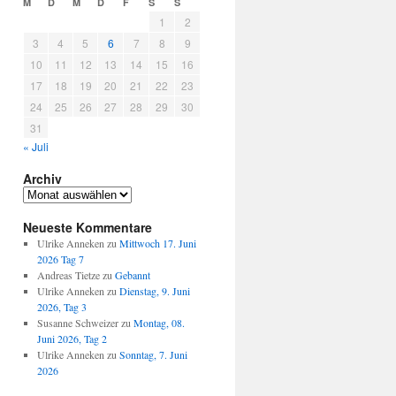
M
D
M
D
F
S
S
1
2
3
4
5
6
7
8
9
10
11
12
13
14
15
16
17
18
19
20
21
22
23
24
25
26
27
28
29
30
31
« Juli
Archiv
Archiv
Neueste Kommentare
Ulrike Anneken
zu
Mittwoch 17. Juni
2026 Tag 7
Andreas Tietze
zu
Gebannt
Ulrike Anneken
zu
Dienstag, 9. Juni
2026, Tag 3
Susanne Schweizer
zu
Montag, 08.
Juni 2026, Tag 2
Ulrike Anneken
zu
Sonntag, 7. Juni
2026