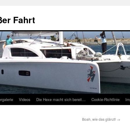
ßer Fahrt
ergalerie
Videos
Die Hexe macht sich bereit…
Cookie-Richtlinie
Im
Boah, wie das glänzt!
→