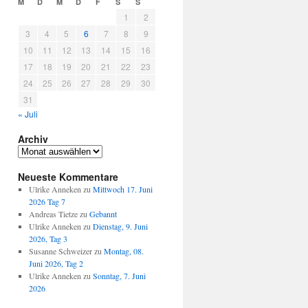
M
D
M
D
F
S
S
1
2
3
4
5
6
7
8
9
10
11
12
13
14
15
16
17
18
19
20
21
22
23
24
25
26
27
28
29
30
31
« Juli
Archiv
Archiv
Neueste Kommentare
Ulrike Anneken
zu
Mittwoch 17. Juni
2026 Tag 7
Andreas Tietze
zu
Gebannt
Ulrike Anneken
zu
Dienstag, 9. Juni
2026, Tag 3
Susanne Schweizer
zu
Montag, 08.
Juni 2026, Tag 2
Ulrike Anneken
zu
Sonntag, 7. Juni
2026