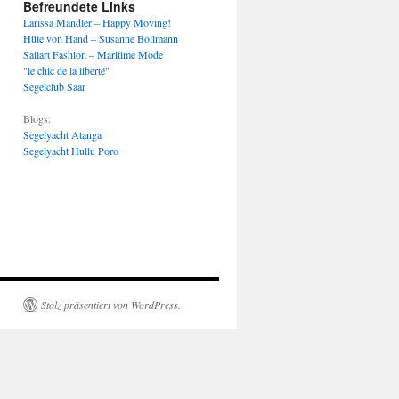
Befreundete Links
Larissa Mandler – Happy Moving!
Hüte von Hand – Susanne Bollmann
Sailart Fashion – Maritime Mode
"le chic de la liberté"
Segelclub Saar
Blogs:
Segelyacht Atanga
Segelyacht Hullu Poro
Stolz präsentiert von WordPress.