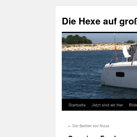
Zum
Inhalt
Die Hexe auf gro
springen
Startseite
Jetzt sind wir hier
Bild
←
Der Barbier von Nizza