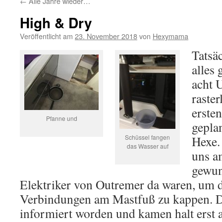
←
Alle Jahre wieder…
High & Dry
Veröffentlicht am
23. November 2018
von
Hexymama
Tatsä
alles
acht 
raster
ersten
Pfanne und
gepla
Schüssel fangen
Hexe.
das Wasser auf
uns a
gewun
Elektriker von Outremer da waren, um d
Verbindungen am Mastfuß zu kappen. Di
informiert worden und kamen halt erst