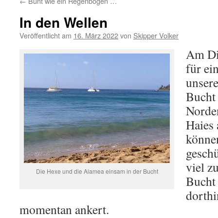
←
Bunt wie ein Regenbogen …
In den Wellen
Veröffentlicht am
16. März 2022
von
Skipper Volker
Am Di
für ei
unsere
Bucht 
Norden
Haies 
können
geschü
viel z
Die Hexe und die Alamea einsam in der Bucht
Bucht 
dorthi
momentan ankert.