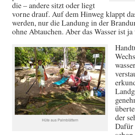
die – andere sitzt oder liegt
vorne drauf. Auf dem Hinweg klappt das
werden, nur die Landung in der Brandun
ohne Abtauchen. Aber das Wasser ist ja
Handt
Wechs
wasser
versta
erkun
Landg
genehm
überte
der se
Hüte aus Palmblättern
Dafür
schon