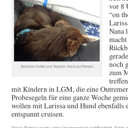
vor 8 
“on th
Lariss
Nana l
macht 
Rückba
gerade
noch g
Zwischen Koffer und Teppich: Nana auf Reisen
zum M
treffe
mit Kindern in LGM, die eine Outremer
Probesegeln für eine ganze Woche gemi
wollen mit Larissa und Hund ebenfalls 
entspannt cruisen.
Dieser Beitrag wurde unter
Uncategorized
veröffentlicht. Setze