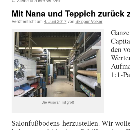
←
Zähne und ihre Wurzeln …
Mit Nana und Teppich zurück 
Veröffentlicht am
4. Juni 2017
von
Skipper Volker
Ganze 
Capita
den v
Werte
Aufma
1:1-Pa
Die Auswahl ist groß
Salonfußbodens herzustellen. Wir woll