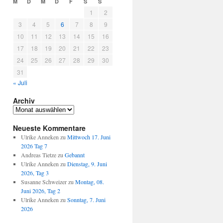
M
D
M
D
F
S
S
1
2
3
4
5
6
7
8
9
10
11
12
13
14
15
16
17
18
19
20
21
22
23
24
25
26
27
28
29
30
31
« Juli
Archiv
Archiv
Neueste Kommentare
Ulrike Anneken
zu
Mittwoch 17. Juni
2026 Tag 7
Andreas Tietze
zu
Gebannt
Ulrike Anneken
zu
Dienstag, 9. Juni
2026, Tag 3
Susanne Schweizer
zu
Montag, 08.
Juni 2026, Tag 2
Ulrike Anneken
zu
Sonntag, 7. Juni
2026