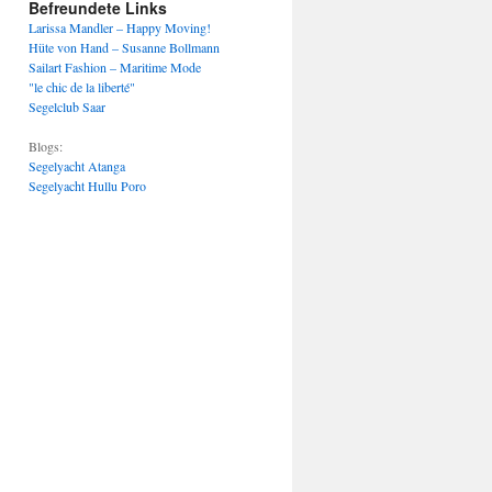
Befreundete Links
Larissa Mandler – Happy Moving!
Hüte von Hand – Susanne Bollmann
Sailart Fashion – Maritime Mode
"le chic de la liberté"
Segelclub Saar
Blogs:
Segelyacht Atanga
Segelyacht Hullu Poro