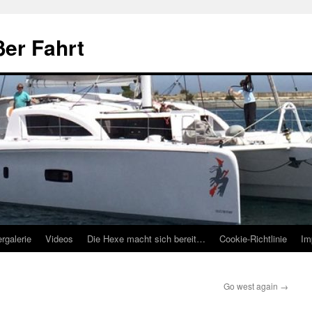
ßer Fahrt
ergalerie
Videos
Die Hexe macht sich bereit…
Cookie-Richtlinie
Im
Go west again
→