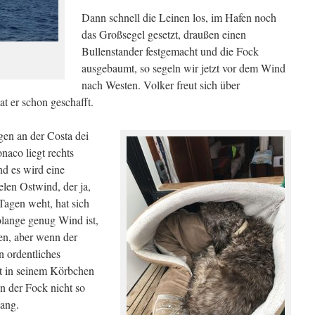
Dann schnell die Leinen los, im Hafen noch
das Großsegel gesetzt, draußen einen
Bullenstander festgemacht und die Fock
ausgebaumt, so segeln wir jetzt vor dem Wind
nach Westen. Volker freut sich über
at er schon geschafft.
egen an der Costa dei
naco liegt rechts
nd es wird eine
len Ostwind, der ja,
 Tagen weht, hat sich
olange genug Wind ist,
fen, aber wenn der
n ordentliches
t in seinem Körbchen
en der Fock nicht so
gang.