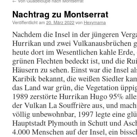
←
Von Guadeloupe nach Montserrat
Nachtrag zu Montserrat
Veröffentlicht am
20. März 2022
von
Hexymama
Nachdem die Insel in der jüngeren Ver
Hurrikan und zwei Vulkanausbrüchen ge
heute dort im Wesentlichen kahle Erde,
grünen Flechten bedeckt ist, und die R
Häusern zu sehen. Einst war die Insel al
Karibik bekannt, die weißen Siedler ka
das Land war grün, die Vegetation üppi
1989 zerstörte Hurrikan Hugo 95% alle
der Vulkan La Souffrière aus, und macht
völlig unbewohnbar, 1997 legte eine gl
Hauptstadt Plymouth in Schutt und Asch
4.000 Menschen auf der Insel, ein biss