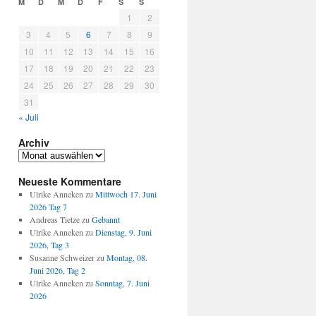
M
D
M
D
F
S
S
1
2
3
4
5
6
7
8
9
10
11
12
13
14
15
16
17
18
19
20
21
22
23
24
25
26
27
28
29
30
31
« Juli
Archiv
Archiv
Neueste Kommentare
Ulrike Anneken
zu
Mittwoch 17. Juni
2026 Tag 7
Andreas Tietze
zu
Gebannt
Ulrike Anneken
zu
Dienstag, 9. Juni
2026, Tag 3
Susanne Schweizer
zu
Montag, 08.
Juni 2026, Tag 2
Ulrike Anneken
zu
Sonntag, 7. Juni
2026