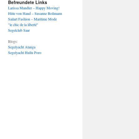
Befreundete Links
Larissa Mandler – Happy Moving!
Hüte von Hand – Susanne Bollmann
Sailart Fashion – Maritime Mode
"le chic de la liberté"
Segelclub Saar
Blogs:
Segelyacht Atanga
Segelyacht Hullu Poro