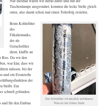
Nur diesmal waren wir direkt dabei und mit der
Taschenlampe ausgestattet, konnten die lecke Stelle gleich
orten, also damit schon mal einen Teilerfolg erzielen.
Beim Kohlefilter
des
Fäkalientanks,
der als
Geruchsfilter
dient, klaffte an
er Riss. Da wir den
aben, war klar, dass wir
führen müssen, bei der
us-und ein Ersatzrohr
elüftungsfunktion der
n bleibt. Ein
es schnell gefunden.
Der Kohlefilter mit deutlich sichtbaren
s und für den Einbau
Riss an der linken Seite