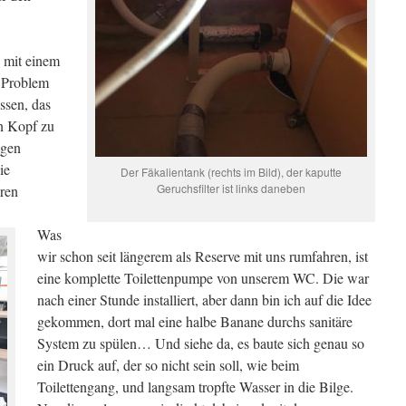
 mit einem
 Problem
ssen, das
n Kopf zu
ngen
ie
Der Fäkalientank (rechts im Bild), der kaputte
Geruchsfilter ist links daneben
ren
Was
wir schon seit längerem als Reserve mit uns rumfahren, ist
eine komplette Toilettenpumpe von unserem WC. Die war
nach einer Stunde installiert, aber dann bin ich auf die Idee
gekommen, dort mal eine halbe Banane durchs sanitäre
System zu spülen… Und siehe da, es baute sich genau so
ein Druck auf, der so nicht sein soll, wie beim
Toilettengang, und langsam tropfte Wasser in die Bilge.