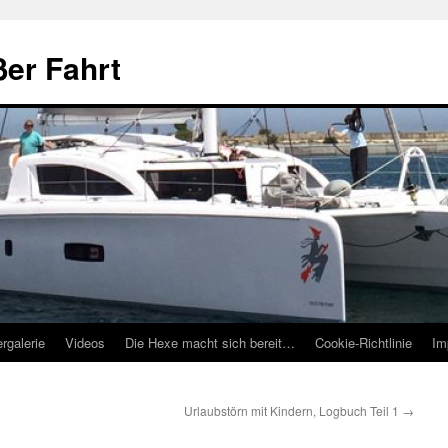
ßer Fahrt
ergalerie
Videos
Die Hexe macht sich bereit…
Cookie-Richtlinie
Im
Urlaubstörn mit Kindern, Logbuch Teil 1
→