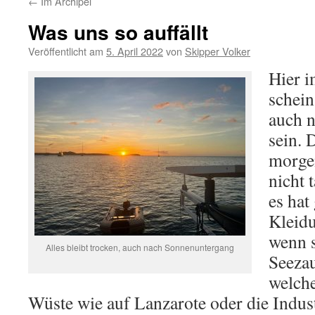
←
Im Archipel
Was uns so auffällt
Veröffentlicht am
5. April 2022
von
Skipper Volker
Hier i
schein
auch n
sein. 
morge
nicht 
es hat
Kleidu
wenn 
Alles bleibt trocken, auch nach Sonnenuntergang
Seezau
welche
Wüste wie auf Lanzarote oder die Industr