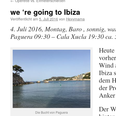
←
Operette vs. Elfmeterschießen
we ‘re going to Ibiza
Veröffentlicht am
5. Juli 2016
von
Hexymama
4. Juli 2016, Montag, Baro , sonnig, w
Paguera 09:30 – Cala Xucla 19:30 ca. 
Heute 
vorher
Wind 
Ibiza 
dem H
der P
Anker 
Der W
Die Bucht von Paguera