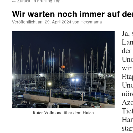
←
Zurück im Frühling Tag 1
Wir warten noch immer auf de
Veröffentlicht am
29. April 2024
von
Hexymama
Ja,
Lan
der
Und
wir
Eta
Und
nör
Azo
Tie
Roter Vollmond über dem Hafen
Han
sta